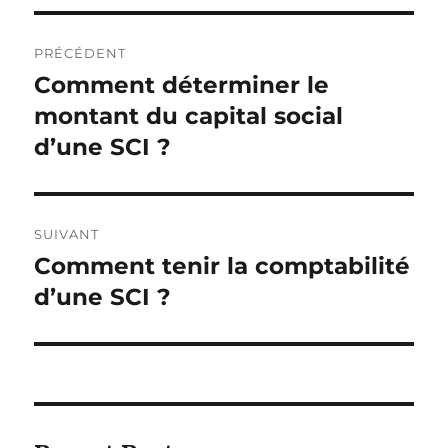
Navigation
PRÉCÉDENT
de
Comment déterminer le
Publication
précédente :
montant du capital social
l’article
d’une SCI ?
SUIVANT
Comment tenir la comptabilité
Publication
suivante :
d’une SCI ?